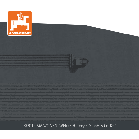
©2019 AMAZONEN-WERKE H. Dreyer GmbH & Co. KG"