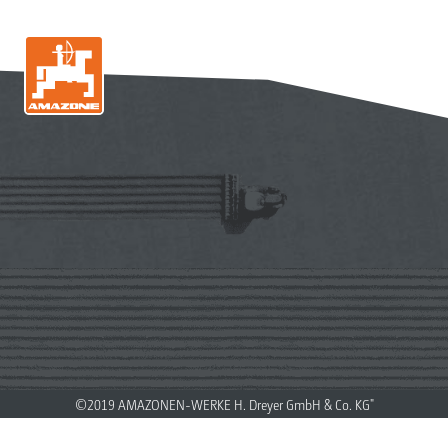
©2019 AMAZONEN-WERKE H. Dreyer GmbH & Co. KG"